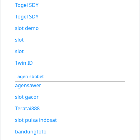
Togel SDY
Togel SDY
slot demo
slot
slot
1win ID
agen sbobet
agensawer
slot gacor
Teratai888
slot pulsa indosat
bandungtoto