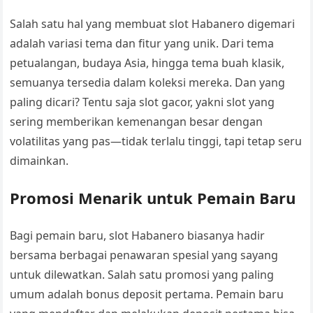
Salah satu hal yang membuat slot Habanero digemari
adalah variasi tema dan fitur yang unik. Dari tema
petualangan, budaya Asia, hingga tema buah klasik,
semuanya tersedia dalam koleksi mereka. Dan yang
paling dicari? Tentu saja slot gacor, yakni slot yang
sering memberikan kemenangan besar dengan
volatilitas yang pas—tidak terlalu tinggi, tapi tetap seru
dimainkan.
Promosi Menarik untuk Pemain Baru
Bagi pemain baru, slot Habanero biasanya hadir
bersama berbagai penawaran spesial yang sayang
untuk dilewatkan. Salah satu promosi yang paling
umum adalah bonus deposit pertama. Pemain baru