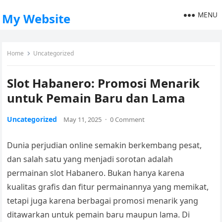
MENU
My Website
Home
Uncategorized
Slot Habanero: Promosi Menarik
untuk Pemain Baru dan Lama
Uncategorized
May 11, 2025
·
0 Comment
Dunia perjudian online semakin berkembang pesat,
dan salah satu yang menjadi sorotan adalah
permainan slot Habanero. Bukan hanya karena
kualitas grafis dan fitur permainannya yang memikat,
tetapi juga karena berbagai promosi menarik yang
ditawarkan untuk pemain baru maupun lama. Di