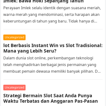
Imlek: Bawa Hoki Sepanjang Tahun
Perayaan Imlek selalu identik dengan suasana meriah,
warna merah yang mendominasi, serta harapan akan
keberuntungan di tahun yang baru. Tidak hanya di
dunia nyata, nuansa perayaan ini…
Uncategorized
lot Berbasis Instant Win vs Slot Tradisional:
Mana yang Lebih Seru?
Dalam dunia slot online, perkembangan teknologi
telah menghadirkan berbagai jenis permainan yang
membuat pemain dewasa memiliki banyak pilihan. Dua
jenis yang paling menonjol adalah slot berbasis
instant…
Uncategorized
Strategi Bermain Slot Saat Anda Punya
Waktu Terbatas dan Anggaran Pas-Pasan