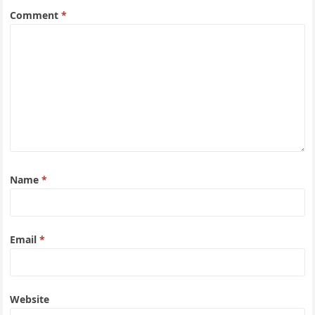
Comment
*
Name
*
Email
*
Website