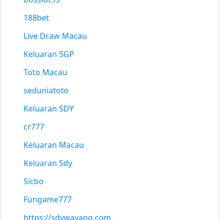
188bet
Live Draw Macau
Keluaran SGP
Toto Macau
seduniatoto
Keluaran SDY
cr777
Keluaran Macau
Keluaran Sdy
Sicbo
Fungame777
https://sdywayang.com