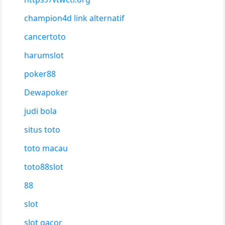
champion4d link alternatif
cancertoto
harumslot
poker88
Dewapoker
judi bola
situs toto
toto macau
toto88slot
88
slot
slot gacor