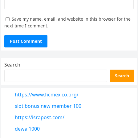
Save my name, email, and website in this browser for the
next time I comment.
Search
Search
https://www.ficmexico.org/
slot bonus new member 100
https://israpost.com/
dewa 1000