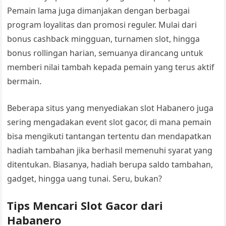
Pemain lama juga dimanjakan dengan berbagai
program loyalitas dan promosi reguler. Mulai dari
bonus cashback mingguan, turnamen slot, hingga
bonus rollingan harian, semuanya dirancang untuk
memberi nilai tambah kepada pemain yang terus aktif
bermain.
Beberapa situs yang menyediakan slot Habanero juga
sering mengadakan event slot gacor, di mana pemain
bisa mengikuti tantangan tertentu dan mendapatkan
hadiah tambahan jika berhasil memenuhi syarat yang
ditentukan. Biasanya, hadiah berupa saldo tambahan,
gadget, hingga uang tunai. Seru, bukan?
Tips Mencari Slot Gacor dari
Habanero