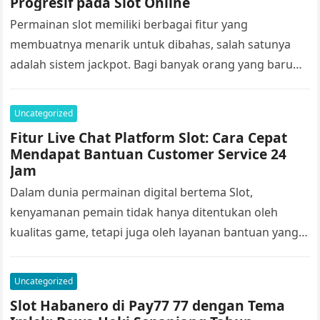
Progresif pada Slot Online
Permainan slot memiliki berbagai fitur yang
membuatnya menarik untuk dibahas, salah satunya
adalah sistem jackpot. Bagi banyak orang yang baru
mengenal dunia permainan kasino daring, istilah
jackpot…
Uncategorized
Fitur Live Chat Platform Slot: Cara Cepat
Mendapat Bantuan Customer Service 24
Jam
Dalam dunia permainan digital bertema Slot,
kenyamanan pemain tidak hanya ditentukan oleh
kualitas game, tetapi juga oleh layanan bantuan yang
disediakan oleh platform raja11. Salah satu fitur…
Uncategorized
Slot Habanero di Pay77 77 dengan Tema