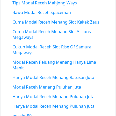
Tips Modal Receh Mahjong Ways
Bawa Modal Receh Spaceman
Cuma Modal Receh Menang Slot Kakek Zeus
Cuma Modal Receh Menang Slot 5 Lions
Megaways
Cukup Modal Receh Slot Rise Of Samurai
Megaways
Modal Receh Peluang Menang Hanya Lima
Menit
Hanya Modal Receh Menang Ratusan Juta
Modal Receh Menang Puluhan Juta
Hanya Modal Receh Menang Puluhan Juta
Hanya Modal Receh Menang Puluhan Juta
bosslot99