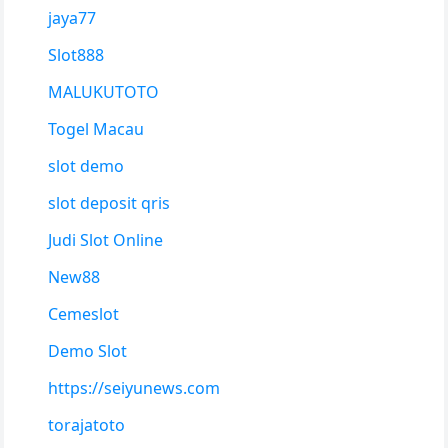
jaya77
Slot888
MALUKUTOTO
Togel Macau
slot demo
slot deposit qris
Judi Slot Online
New88
Cemeslot
Demo Slot
https://seiyunews.com
torajatoto