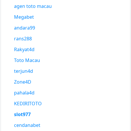
agen toto macau
Megabet
andara99
rans288
Rakyat4d
Toto Macau
terjun4d
Zone4D
pahala4d
KEDIRITOTO
slot977
cendanabet