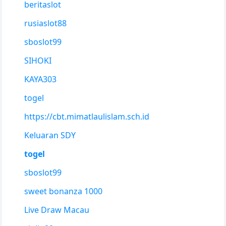
beritaslot
rusiaslot88
sboslot99
SIHOKI
KAYA303
togel
https://cbt.mimatlaulislam.sch.id
Keluaran SDY
togel
sboslot99
sweet bonanza 1000
Live Draw Macau