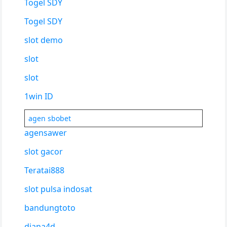
Togel SDY
Togel SDY
slot demo
slot
slot
1win ID
agen sbobet
agensawer
slot gacor
Teratai888
slot pulsa indosat
bandungtoto
diana4d