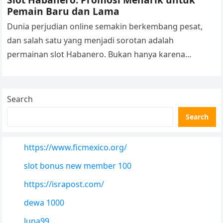
Pemain Baru dan Lama
Dunia perjudian online semakin berkembang pesat,
dan salah satu yang menjadi sorotan adalah
permainan slot Habanero. Bukan hanya karena
kualitas grafis dan fitur permainannya yang memikat,
tetapi…
Search
Search
https://www.ficmexico.org/
slot bonus new member 100
https://israpost.com/
dewa 1000
luna99