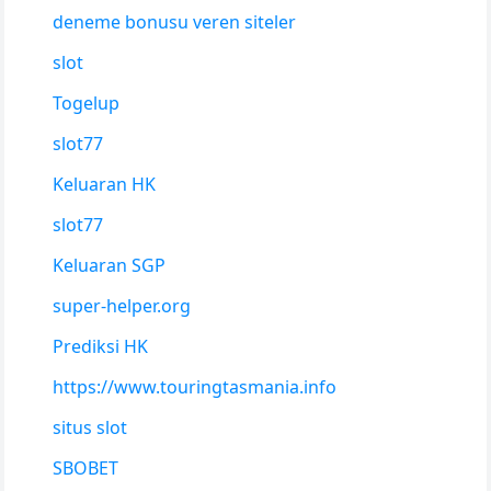
deneme bonusu veren siteler
slot
Togelup
slot77
Keluaran HK
slot77
Keluaran SGP
super-helper.org
Prediksi HK
https://www.touringtasmania.info
situs slot
SBOBET