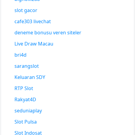
slot gacor
cafe303 livechat
deneme bonusu veren siteler
Live Draw Macau
bri4d
sarangslot
Keluaran SDY
RTP Slot
Rakyat4D
seduniaplay
Slot Pulsa
Slot Indosat