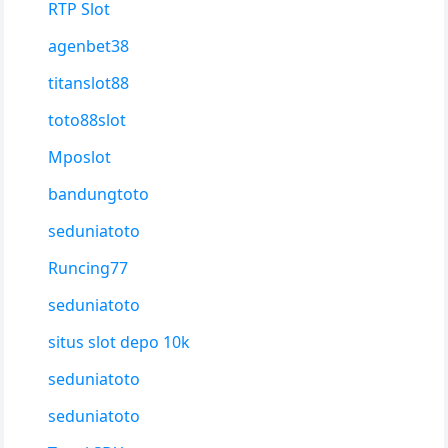
RTP Slot
agenbet38
titanslot88
toto88slot
Mposlot
bandungtoto
seduniatoto
Runcing77
seduniatoto
situs slot depo 10k
seduniatoto
seduniatoto