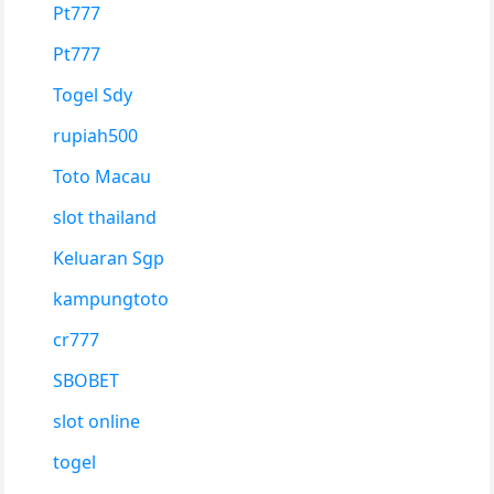
Pt777
Pt777
Togel Sdy
rupiah500
Toto Macau
slot thailand
Keluaran Sgp
kampungtoto
cr777
SBOBET
slot online
togel