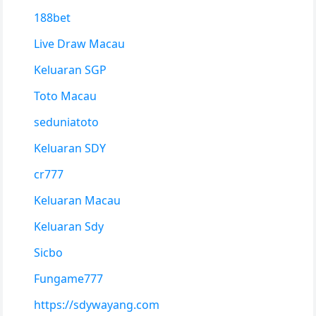
188bet
Live Draw Macau
Keluaran SGP
Toto Macau
seduniatoto
Keluaran SDY
cr777
Keluaran Macau
Keluaran Sdy
Sicbo
Fungame777
https://sdywayang.com