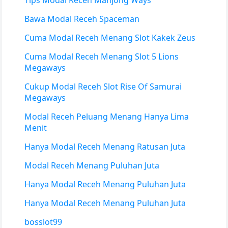
Tips Modal Receh Mahjong Ways
Bawa Modal Receh Spaceman
Cuma Modal Receh Menang Slot Kakek Zeus
Cuma Modal Receh Menang Slot 5 Lions
Megaways
Cukup Modal Receh Slot Rise Of Samurai
Megaways
Modal Receh Peluang Menang Hanya Lima
Menit
Hanya Modal Receh Menang Ratusan Juta
Modal Receh Menang Puluhan Juta
Hanya Modal Receh Menang Puluhan Juta
Hanya Modal Receh Menang Puluhan Juta
bosslot99