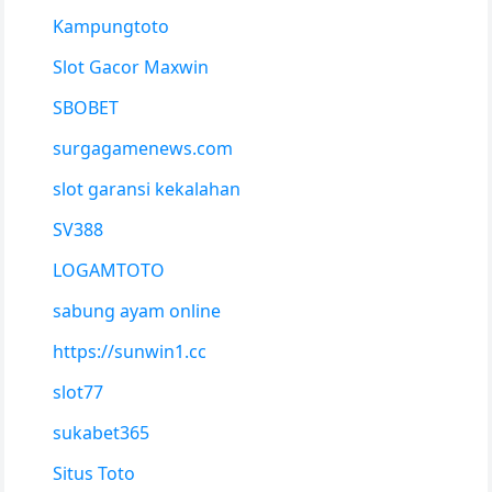
Kampungtoto
Slot Gacor Maxwin
SBOBET
surgagamenews.com
slot garansi kekalahan
SV388
LOGAMTOTO
sabung ayam online
https://sunwin1.cc
slot77
sukabet365
Situs Toto