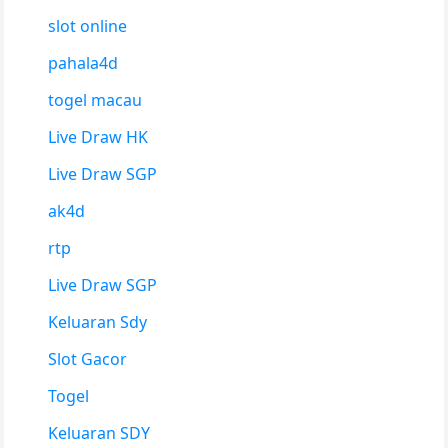
slot online
pahala4d
togel macau
Live Draw HK
Live Draw SGP
ak4d
rtp
Live Draw SGP
Keluaran Sdy
Slot Gacor
Togel
Keluaran SDY