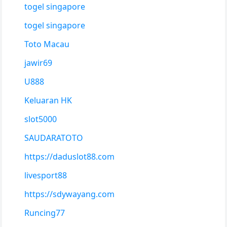
togel singapore
togel singapore
Toto Macau
jawir69
U888
Keluaran HK
slot5000
SAUDARATOTO
https://daduslot88.com
livesport88
https://sdywayang.com
Runcing77