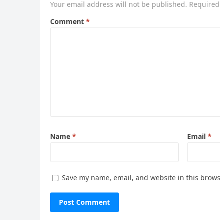
Your email address will not be published.
Required
Comment
*
Name
*
Email
*
Save my name, email, and website in this brows