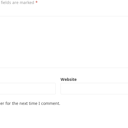
 fields are marked
*
Website
er for the next time I comment.