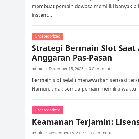
membuat pemain dewasa memiliki banyak pilih
instant…
Uncategorized
Strategi Bermain Slot Saa
Anggaran Pas-Pasan
admin
·
December 15, 2025
·
0 Comment
Bermain slot selalu menawarkan sensasi terse
Namun, tidak semua pemain memiliki waktu l
Uncategorized
Keamanan Terjamin: Lisensi
admin
·
November 15, 2025
·
0 Comment