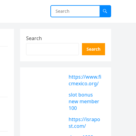
Search
Search
https://www.fi
cmexico.org/
slot bonus
new member
100
https://israpo
st.com/