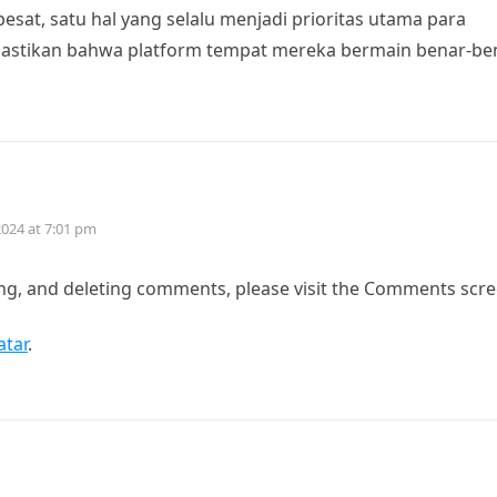
sat, satu hal yang selalu menjadi prioritas utama para
astikan bahwa platform tempat mereka bermain benar-be
024 at 7:01 pm
ing, and deleting comments, please visit the Comments scr
atar
.