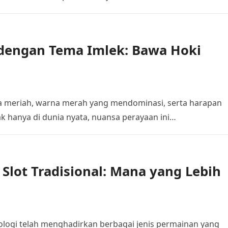
 dengan Tema Imlek: Bawa Hoki
na meriah, warna merah yang mendominasi, serta harapan
k hanya di dunia nyata, nuansa perayaan ini…
 Slot Tradisional: Mana yang Lebih
ologi telah menghadirkan berbagai jenis permainan yang