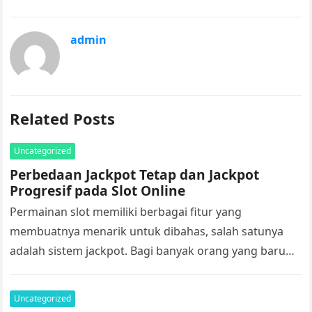
admin
Related Posts
Uncategorized
Perbedaan Jackpot Tetap dan Jackpot
Progresif pada Slot Online
Permainan slot memiliki berbagai fitur yang
membuatnya menarik untuk dibahas, salah satunya
adalah sistem jackpot. Bagi banyak orang yang baru
mengenal dunia permainan kasino daring, istilah
jackpot…
Uncategorized