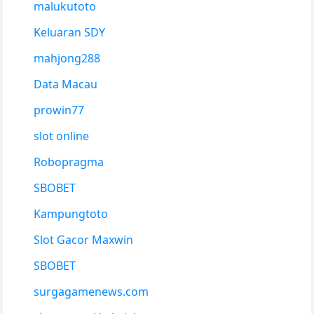
malukutoto
Keluaran SDY
mahjong288
Data Macau
prowin77
slot online
Robopragma
SBOBET
Kampungtoto
Slot Gacor Maxwin
SBOBET
surgagamenews.com