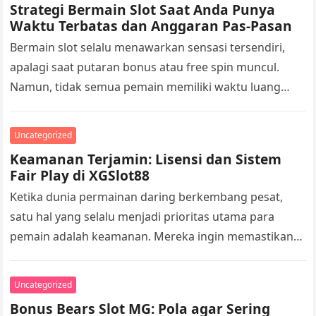
Strategi Bermain Slot Saat Anda Punya
Waktu Terbatas dan Anggaran Pas-Pasan
Bermain slot selalu menawarkan sensasi tersendiri,
apalagi saat putaran bonus atau free spin muncul.
Namun, tidak semua pemain memiliki waktu luang
yang panjang atau modal besar. Ada…
Uncategorized
Keamanan Terjamin: Lisensi dan Sistem
Fair Play di XGSlot88
Ketika dunia permainan daring berkembang pesat,
satu hal yang selalu menjadi prioritas utama para
pemain adalah keamanan. Mereka ingin memastikan
bahwa platform tempat mereka bermain benar-benar
aman,…
Uncategorized
Bonus Bears Slot MG: Pola agar Sering