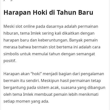
Harapan Hoki di Tahun Baru
Meski slot online pada dasarnya adalah permainan
hiburan, tema Imlek sering kali dikaitkan dengan
harapan baru dan keberuntungan. Banyak pemain
merasa bahwa bermain slot bertema ini adalah cara
simbolis untuk memulai tahun dengan semangat
positif.
Harapan akan “hoki” menjadi bagian dari pengalaman
bermain itu sendiri. Meskipun hasil permainan tetap
bergantung pada sistem acak, suasana yang dibangun
oleh tema Imlek membuat pemain lebih menikmati
setiap momen yang ada.