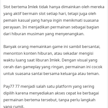
Slot bertema Imlek tidak hanya dimainkan oleh mereka
yang aktif bermain slot setiap hari, tetapi juga oleh
pemain kasual yang hanya ingin menikmati suasana
perayaan. Ini menjadikan permainan sebagai bagian
dari hiburan musiman yang menyenangkan.
Banyak orang memainkan game ini sambil bersantai,
menonton konten hiburan, atau sekadar mengisi
waktu luang saat liburan Imlek. Dengan visual yang
cerah dan gameplay yang ringan, permainan ini cocok
untuk suasana santai bersama keluarga atau teman.
Pay77 77 menjadi salah satu platform yang sering
dipilih karena menyediakan akses cepat ke berbagai
permainan bertema tersebut, tanpa perlu langkah
yang rumit.