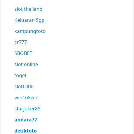
slot thailand
Keluaran Sgp
kampungtoto
cr777
SBOBET
slot online
togel
slot6000
win168win
starjoker88
andara77
detiktoto