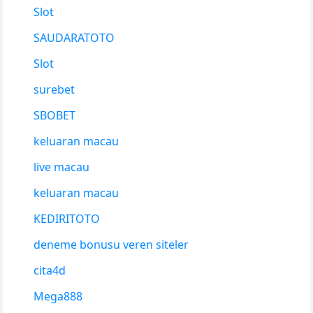
Slot
SAUDARATOTO
Slot
surebet
SBOBET
keluaran macau
live macau
keluaran macau
KEDIRITOTO
deneme bonusu veren siteler
cita4d
Mega888