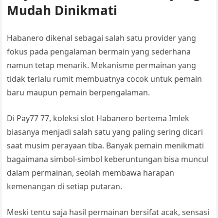
Mudah Dinikmati
Habanero dikenal sebagai salah satu provider yang
fokus pada pengalaman bermain yang sederhana
namun tetap menarik. Mekanisme permainan yang
tidak terlalu rumit membuatnya cocok untuk pemain
baru maupun pemain berpengalaman.
Di Pay77 77, koleksi slot Habanero bertema Imlek
biasanya menjadi salah satu yang paling sering dicari
saat musim perayaan tiba. Banyak pemain menikmati
bagaimana simbol-simbol keberuntungan bisa muncul
dalam permainan, seolah membawa harapan
kemenangan di setiap putaran.
Meski tentu saja hasil permainan bersifat acak, sensasi