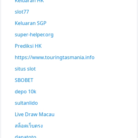
Keluaran HK
slot77
Keluaran SGP
super-helper.org
Prediksi HK
https://www.touringtasmania.info
situs slot
SBOBET
depo 10k
sultanlido
Live Draw Macau
สล็อตเว็บตรง
danatoto