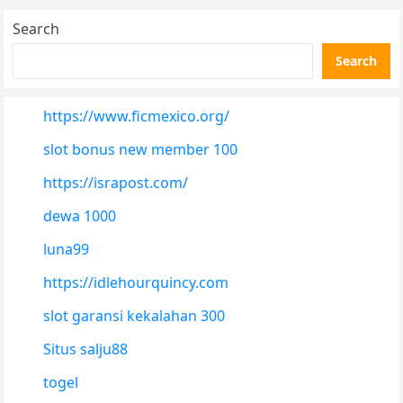
Search
Search
https://www.ficmexico.org/
slot bonus new member 100
https://israpost.com/
dewa 1000
luna99
https://idlehourquincy.com
slot garansi kekalahan 300
Situs salju88
togel