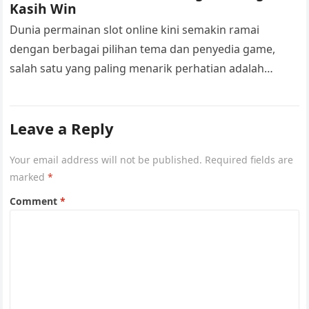
Kasih Win
Dunia permainan slot online kini semakin ramai
dengan berbagai pilihan tema dan penyedia game,
salah satu yang paling menarik perhatian adalah
Bonus Bears Slot MG dari Microgaming….
Leave a Reply
Your email address will not be published.
Required fields are
marked
*
Comment
*