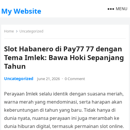
MENU
My Website
Home
Uncategorized
Slot Habanero di Pay77 77 dengan
Tema Imlek: Bawa Hoki Sepanjang
Tahun
Uncategorized
June 21, 2026
·
0 Comment
Perayaan Imlek selalu identik dengan suasana meriah,
warna merah yang mendominasi, serta harapan akan
keberuntungan di tahun yang baru. Tidak hanya di
dunia nyata, nuansa perayaan ini juga merambah ke
dunia hiburan digital, termasuk permainan slot online.