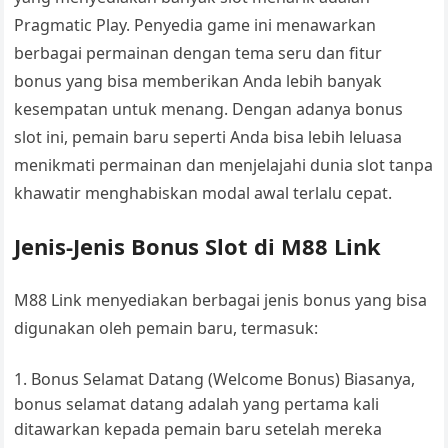
Pragmatic Play. Penyedia game ini menawarkan
berbagai permainan dengan tema seru dan fitur
bonus yang bisa memberikan Anda lebih banyak
kesempatan untuk menang. Dengan adanya bonus
slot ini, pemain baru seperti Anda bisa lebih leluasa
menikmati permainan dan menjelajahi dunia slot tanpa
khawatir menghabiskan modal awal terlalu cepat.
Jenis-Jenis Bonus Slot di M88 Link
M88 Link menyediakan berbagai jenis bonus yang bisa
digunakan oleh pemain baru, termasuk:
Bonus Selamat Datang (Welcome Bonus) Biasanya,
bonus selamat datang adalah yang pertama kali
ditawarkan kepada pemain baru setelah mereka