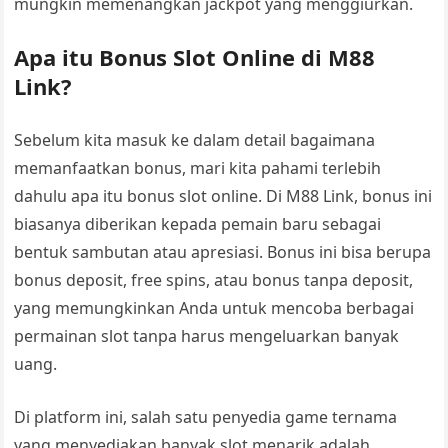
mungkin memenangkan jackpot yang menggiurkan.
Apa itu Bonus Slot Online di M88
Link?
Sebelum kita masuk ke dalam detail bagaimana
memanfaatkan bonus, mari kita pahami terlebih
dahulu apa itu bonus slot online. Di M88 Link, bonus ini
biasanya diberikan kepada pemain baru sebagai
bentuk sambutan atau apresiasi. Bonus ini bisa berupa
bonus deposit, free spins, atau bonus tanpa deposit,
yang memungkinkan Anda untuk mencoba berbagai
permainan slot tanpa harus mengeluarkan banyak
uang.
Di platform ini, salah satu penyedia game ternama
yang menyediakan banyak slot menarik adalah