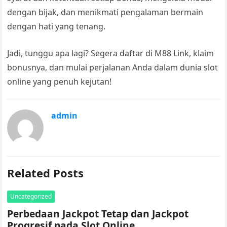
dengan bijak, dan menikmati pengalaman bermain
dengan hati yang tenang.
Jadi, tunggu apa lagi? Segera daftar di M88 Link, klaim
bonusnya, dan mulai perjalanan Anda dalam dunia slot
online yang penuh kejutan!
admin
Related Posts
Uncategorized
Perbedaan Jackpot Tetap dan Jackpot
Progresif pada Slot Online