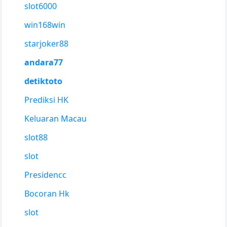
slot6000
win168win
starjoker88
andara77
detiktoto
Prediksi HK
Keluaran Macau
slot88
slot
Presidencc
Bocoran Hk
slot