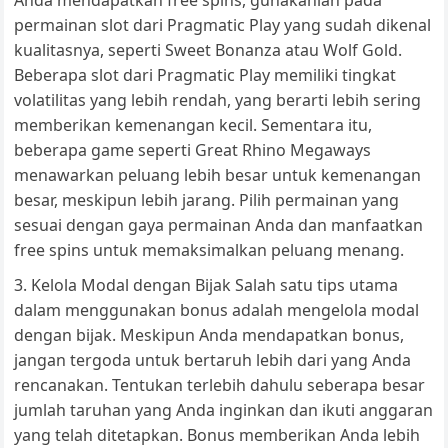
Anda mendapatkan free spins, gunakanlah pada
permainan slot dari Pragmatic Play yang sudah dikenal
kualitasnya, seperti Sweet Bonanza atau Wolf Gold.
Beberapa slot dari Pragmatic Play memiliki tingkat
volatilitas yang lebih rendah, yang berarti lebih sering
memberikan kemenangan kecil. Sementara itu,
beberapa game seperti Great Rhino Megaways
menawarkan peluang lebih besar untuk kemenangan
besar, meskipun lebih jarang. Pilih permainan yang
sesuai dengan gaya permainan Anda dan manfaatkan
free spins untuk memaksimalkan peluang menang.
Kelola Modal dengan Bijak Salah satu tips utama
dalam menggunakan bonus adalah mengelola modal
dengan bijak. Meskipun Anda mendapatkan bonus,
jangan tergoda untuk bertaruh lebih dari yang Anda
rencanakan. Tentukan terlebih dahulu seberapa besar
jumlah taruhan yang Anda inginkan dan ikuti anggaran
yang telah ditetapkan. Bonus memberikan Anda lebih