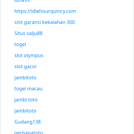
luna99
https://idlehourquincy.com
slot garansi kekalahan 300
Situs salju88
togel
slot olympus
slot gacor
jambitoto
togel macau
jambi toto
jambitoto
Gudang138
gerhanatoto