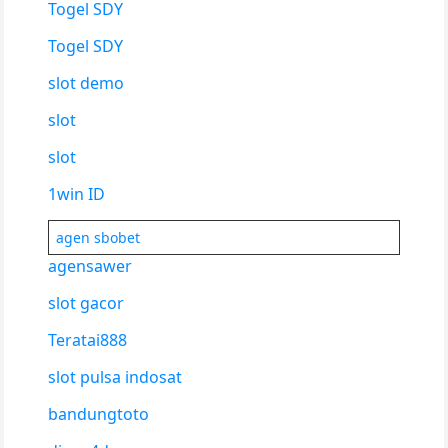
Togel SDY
Togel SDY
slot demo
slot
slot
1win ID
agen sbobet
agensawer
slot gacor
Teratai888
slot pulsa indosat
bandungtoto