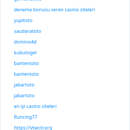
deneme bonusu veren casino siteleri
yupitoto
saudaratoto
domino4d
kubutogel
bantentoto
bantentoto
jabartoto
jabartoto
en iyi casino siteleri
Runcing77
https://vtwctr.org