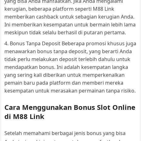
yang bisa Anda manfaatkan. Jika Anda mengalami
kerugian, beberapa platform seperti M88 Link
memberikan cashback untuk sebagian kerugian Anda.
Ini memberikan kesempatan untuk bermain lebih lama
meskipun tidak selalu berhasil di putaran pertama.
Bonus Tanpa Deposit Beberapa promosi khusus juga
menawarkan bonus tanpa deposit, yang berarti Anda
tidak perlu melakukan deposit terlebih dahulu untuk
mendapatkan bonus. Ini adalah kesempatan langka
yang sering kali diberikan untuk memperkenalkan
pemain baru pada platform dan memberi mereka
kesempatan untuk merasakan permainan tanpa risiko.
Cara Menggunakan Bonus Slot Online
di M88 Link
Setelah memahami berbagai jenis bonus yang bisa