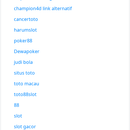
champion4d link alternatif
cancertoto
harumslot
poker88
Dewapoker
judi bola
situs toto
toto macau
toto88slot
88
slot
slot gacor