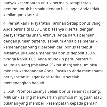
banyak kesempatan untuk bermain, tetapi tetap
penting untuk bermain dengan bijak agar Anda tidak
kehilangan kontrol.
Perhatikan Persyaratan Taruhan Setiap bonus yang
Anda terima di M88 Link biasanya disertai dengan
persyaratan taruhan. Artinya, Anda harus bermain
dengan jumlah tertentu sebelum Anda bisa menarik
kemenangan yang diperoleh dari bonus tersebut.
Misalnya, jika Anda menerima bonus deposit 100%
hingga Rp500.000, Anda mungkin perlu bertaruh
sejumlah uang (misalnya 20x taruhan) sebelum bisa
menarik kemenangan Anda. Pastikan Anda memahami
persyaratan ini agar tidak terkejut setelah
memenangkan hadiah.
Ikuti Promosi Lainnya Selain bonus selamat datang,
M88 Link sering menawarkan promosi mingguan atau
bulanan yang memberi kesempatan kepada pemain