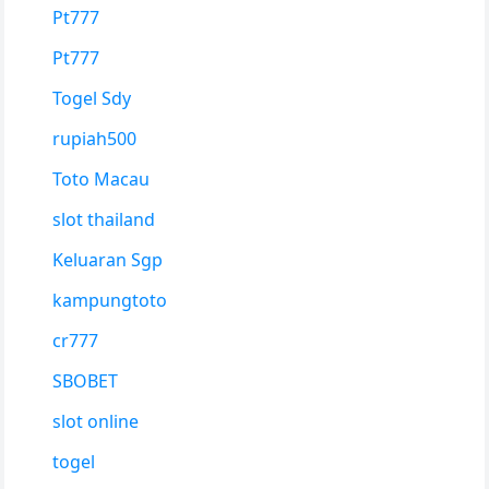
Pt777
Pt777
Togel Sdy
rupiah500
Toto Macau
slot thailand
Keluaran Sgp
kampungtoto
cr777
SBOBET
slot online
togel